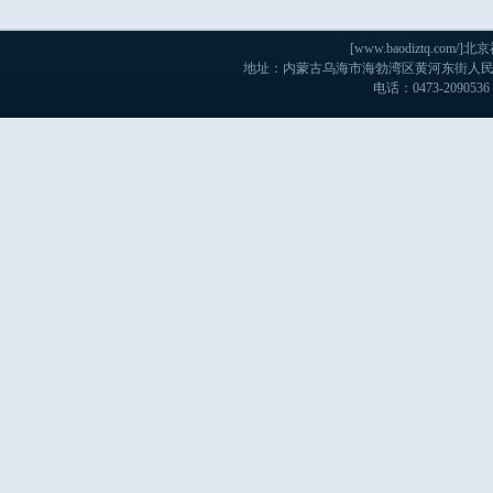
[www.baodiztq.c
地址：内蒙古乌海市海勃湾区黄河东街人民医院
电话：0473-2090