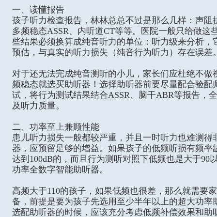
一、读懂报告
孩子听力检查报告，林林总总不过是那么几样：声阻抗
多频稳态ASSR、内听道CT等等。医院一般只给做这
些结果必须换算成纯音听力的单位：听力级来分析，
预估，与真实的听力损失（纯音行为听力）存在误差
对于还无法完成纯音测听的小儿，家长们应杜绝不做
频稳态就选买助听器！选择助听器前要尽量配合验配
试，将行为测试结果结合ASSR、脑干ABR等报告，
及听力质量。
二、功率至上兼顾性能
患儿听力损失一般都较严重，并且一时听力也难测得
器，应预留足够的增益。如果孩子的低频听损有频率
达到100dB的，而且行为测听对照下低频也是大于9
功率全数字智能助听器。
高频大于110的孩子，如果低频也很差，那么就需要
备，前提是要为孩子先选用至少半年以上的超大功率
选配助听器的时候，应该充分考虑低频补偿效果和助