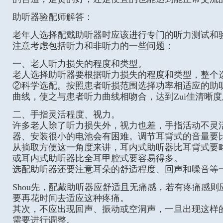
助听器验配师解答：
老年人选择配戴助听器时应该进行专门的听力测试和
注意考虑包括听力和非听力的一些问题：
一、老人听力损失的程度和类型。
老人选择助听器要根据听力损失的程度和类型，整个
②科学选配。按照患者听损范围选择功率相适应的助
曲线，使之与患者听力曲线相吻合，达到Zui佳清晰
二、手指灵活程度、视力。
许多老人除了听力损失外，视力也差，手指活动不灵
器、安装很小的电池会有困难。调节耳背式的音量要
从摘取方便这一角度来讲，耳内式助听器比耳背式要
或耳内式助听器比全耳甲腔式要容易得多。
选配助听器还要注意耳朵的舒适程度、回声和噪音等
Shou先，配戴助听器应舒适且无痛感，若有疼痛感
要再花时间去适应这种疼痛。
其次，不应出现回声、振动或空洞声，一旦出现这样
需要进行调整。