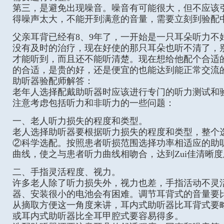
第三，是避免出现噪音。噪音有可能很大，但不应该
得噪声太大，不能开到满意的音量，需要立刻到验配
父亲耳背已经有8、9年了，一开始是一只耳朵听力不
没有及时的治疗，现在好使的那只耳朵也听不清了，
才能听到，而且还不能听清楚。现在想给他配个合适
的合适，是贵的好，还是便宜的也能达到能正常交流
助听器验配师解答：
老年人选择配戴助听器时应该进行专门的听力测试和
注意考虑包括听力和非听力的一些问题：
一、老人听力损失的程度和类型。
老人选择助听器要根据听力损失的程度和类型，整个
②科学选配。按照患者听损范围选择功率相适应的助
曲线，使之与患者听力曲线相吻合，达到Zui佳清晰
二、手指灵活程度、视力。
许多老人除了听力损失外，视力也差，手指活动不灵
器、安装很小的电池会有困难。调节耳背式的音量要
从摘取方便这一角度来讲，耳内式助听器比耳背式要
或耳内式助听器比全耳甲腔式要容易得多。