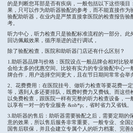
的是判断您耳部是否有疾病，一般包括以下这些项目
果，只可以作为助听器验配的参考，而不能直接作为
验配助听器，在业内是严禁直接拿医院的检查报告验
考。
听力中心，听力检查只是验配标准流程的一部分。此
回访佩戴效果，循序渐进的进行调试，
除了验配检查，医院和助听器门店还有什么区别？
1.助听器品牌与价格：医院设点一般品牌会相对比较
会给太多的优惠空间。比较有实力的专业验配中心一
牌合作，用户选择空间更大，且在节日期间常常会举
2、花费费用：在医院挂号、做听力检查等要花费一
等，遇到人多还要排队，既费时费力又费钱。而这些
以免费检查，跟医院一样有完整的听力检查设备，一
以享有一对一的专业服务 &nb*p;，省时省力又省钱。
3.助听器的售后：助听器需要验配之后，需要定期的
意的效果，所以售后服务非常重要。一般专业、全国
国售后联保，并且会建立专属个人的听力档案、完善