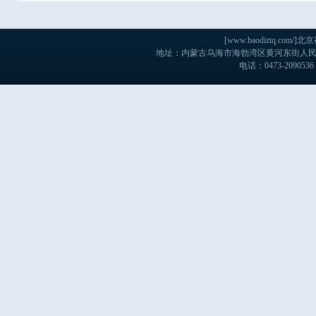
[www.baodiztq.c
地址：内蒙古乌海市海勃湾区黄河东街人民医院
电话：0473-2090