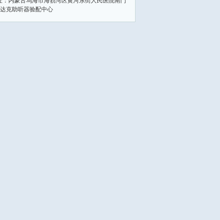
址：内蒙古乌海市海勃湾区黄河东街人民医院南门
达克助听器验配中心